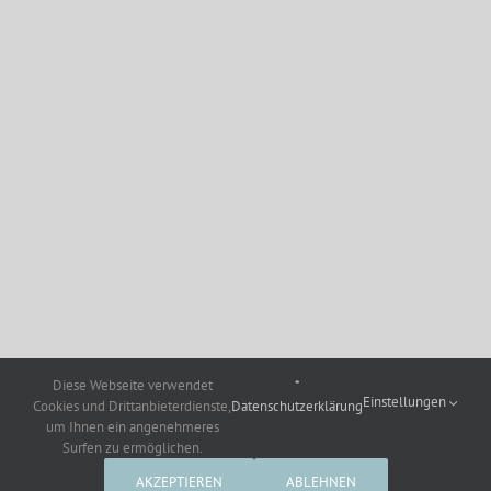
Diese Webseite verwendet
*
Einstellungen
Cookies und Drittanbieterdienste,
Datenschutzerklärung
um Ihnen ein angenehmeres
Surfen zu ermöglichen.
AKZEPTIEREN
ABLEHNEN