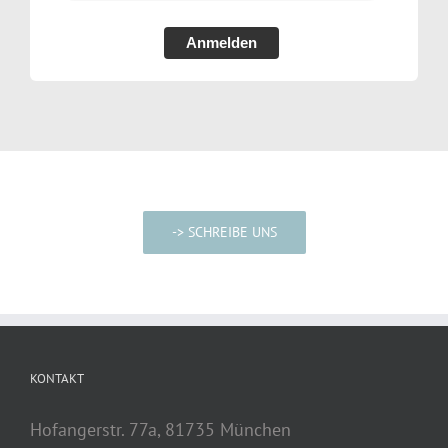
Anmelden
-> SCHREIBE UNS
KONTAKT
Hofangerstr. 77a, 81735 München