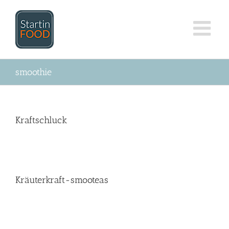
Zum
Inhalt
springen
smoothie
Kraftschluck
Kräuterkraft-smooteas