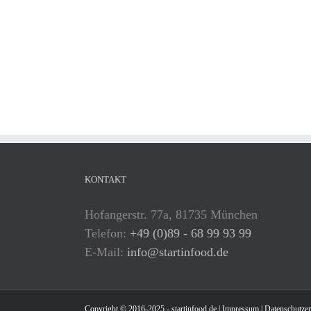
KONTAKT
Hofangerstr. 77a, 81735 München
Telefon:
+49 (0)89 - 68 99 93 99
E-Mail:
info@startinfood.de
Copyright © 2016-2025 - startinfood.de |
Impressum
|
Datenschutzer