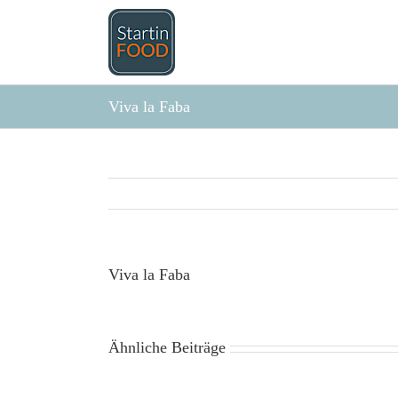
Zum
Inhalt
springen
Viva la Faba
Viva la Faba
Ähnliche Beiträge