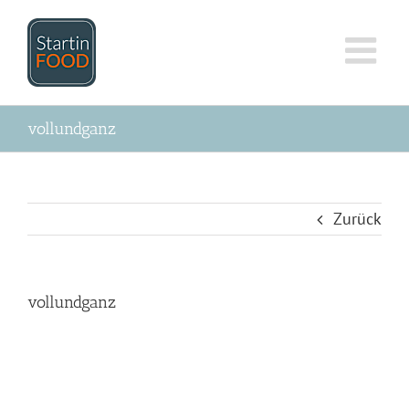
Zum
Inhalt
springen
vollundganz
Zurück
vollundganz