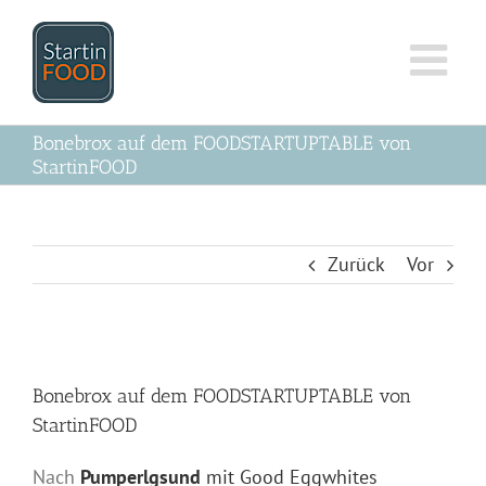
Zum
Inhalt
springen
Bonebrox auf dem FOODSTARTUPTABLE von
StartinFOOD
Zurück
Vor
Zeige
grösseres
Bonebrox auf dem FOODSTARTUPTABLE von
Bild
StartinFOOD
Nach
Pumperlgsund
mit Good Eggwhites