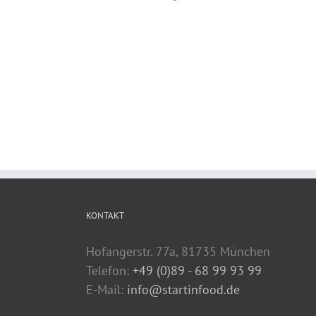
KONTAKT
Hofangerstr. 77a, 81735 München
Telefon:
+49 (0)89 - 68 99 93 99
E-Mail:
info@startinfood.de