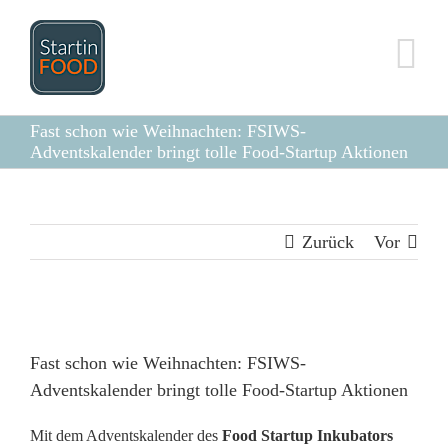
Zum
Inhalt
springen
Fast schon wie Weihnachten: FSIWS-
Adventskalender bringt tolle Food-Startup Aktionen
Zurück
Vor
Zeige
grösseres
Fast schon wie Weihnachten: FSIWS-
Bild
Adventskalender bringt tolle Food-Startup Aktionen
Mit dem Adventskalender des
Food Startup Inkubators