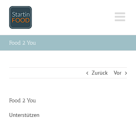
Zum
Inhalt
springen
Food 2 You
Zurück
Vor
Food 2 You
Unterstützen