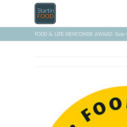
Zum
Inhalt
springen
FOOD & LIFE NEWCOMER AWARD: Eine Ch
Zeige
grösseres
Bild