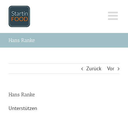
Zum
Inhalt
springen
Hans Ranke
Zurück
Vor
Hans Ranke
Unterstützen