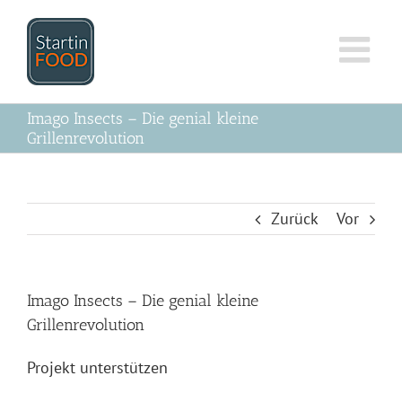
Zum
Inhalt
springen
Imago Insects – Die genial kleine
Grillenrevolution
Zurück
Vor
Imago Insects – Die genial kleine
Grillenrevolution
Projekt unterstützen