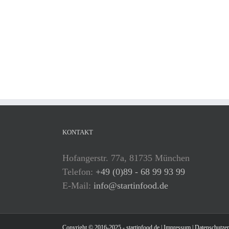
KONTAKT
Hofangerstr. 77a, 81735 München
Telefon:
+49 (0)89 - 68 99 93 99
E-Mail:
info@startinfood.de
Copyright © 2016-2025 - startinfood.de |
Impressum
|
Datenschutzer