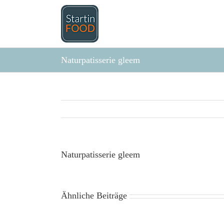
Zum
Inhalt
springen
Naturpatisserie gleem
Naturpatisserie gleem
Ähnliche Beiträge