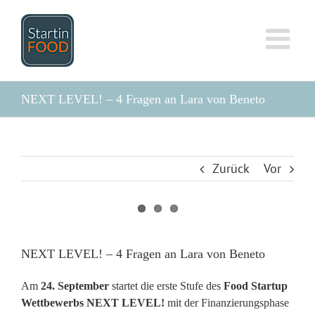
Zum
Inhalt
springen
NEXT LEVEL! – 4 Fragen an Lara von Beneto
Zurück
Vor
Zeige
grösseres
NEXT LEVEL! – 4 Fragen an Lara von Beneto
Bild
Am
24. September
startet die erste Stufe des
Food Startup
Wettbewerbs NEXT LEVEL!
mit der Finanzierungsphase