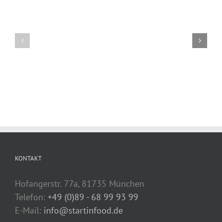
KONTAKT
Hofangerstr. 77a, 81735 München
Telefon:
+49 (0)89 - 68 99 93 99
E-Mail:
info@startinfood.de