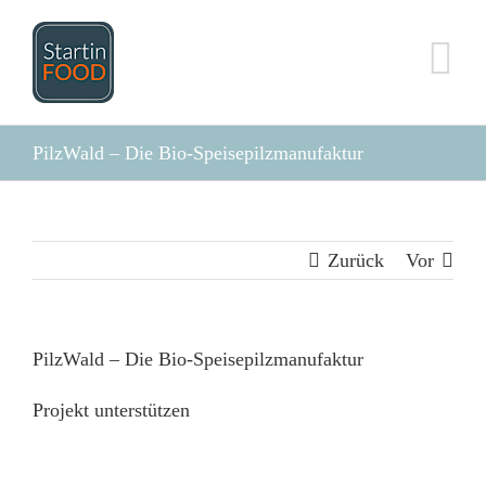
Zum
Inhalt
springen
PilzWald – Die Bio-Speisepilzmanufaktur
Zurück
Vor
PilzWald – Die Bio-Speisepilzmanufaktur
Projekt unterstützen