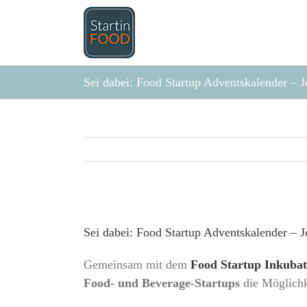
Zum
Inhalt
springen
Sei dabei: Food Startup Adventskalender – J
Zeige
grösseres
Sei dabei: Food Startup Adventskalender – J
Bild
Gemeinsam mit dem
Food Startup Inkuba
Food- und Beverage-Startups
die Möglichk