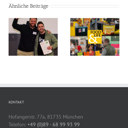
Ähnliche Beiträge
KONTAKT
Hofangerstr. 77a, 81735 München
Telefon:
+49 (0)89 - 68 99 93 99