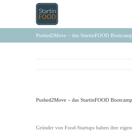
Zum
Inhalt
springen
Pushed2Move – das StartinFOOD Bootcamp
Zeige
grösseres
Pushed2Move – das StartinFOOD Bootcamp
Bild
Gründer von Food-Startups haben ihre eigen