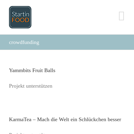
Zum
Inhalt
springen
crowdfunding
Yammbits Fruit Balls
Projekt unterstützen
KarmaTea – Mach die Welt ein Schlückchen besser