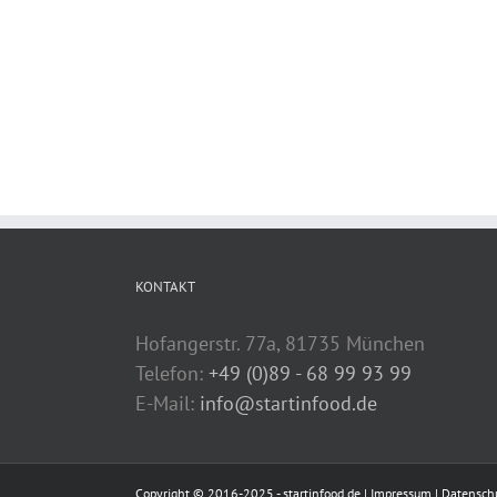
KONTAKT
Hofangerstr. 77a, 81735 München
Telefon:
+49 (0)89 - 68 99 93 99
E-Mail:
info@startinfood.de
Copyright © 2016-2025 - startinfood.de |
Impressum
|
Datensch