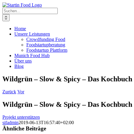
Zum
Inhalt
Suche
springen
nach:
Home
Unsere Leistungen
Crowdfunding Food
Foodstartupberatung
Foodstartup Plattform
Munich Food Hub
Über uns
Blog
Wildgrün – Slow & Spicy – Das Kochbuch
Zurück
Vor
Wildgrün – Slow & Spicy – Das Kochbuch
Projekt unterstützen
sifadmin
2019-06-13T16:57:40+02:00
Ähnliche Beiträge