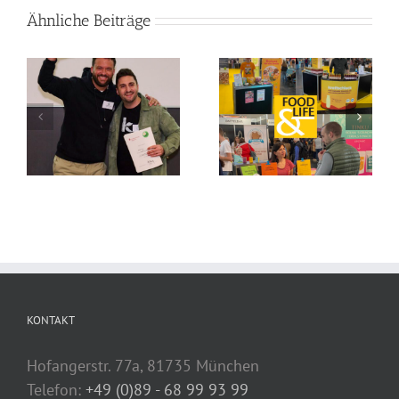
Ähnliche Beiträge
KONTAKT
Hofangerstr. 77a, 81735 München
Telefon:
+49 (0)89 - 68 99 93 99