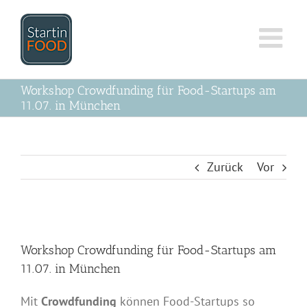
Zum
Inhalt
springen
Workshop Crowdfunding für Food-Startups am
11.07. in München
Zurück
Vor
Zeige
grösseres
Workshop Crowdfunding für Food-Startups am
Bild
11.07. in München
Mit
Crowdfunding
können Food-Startups so