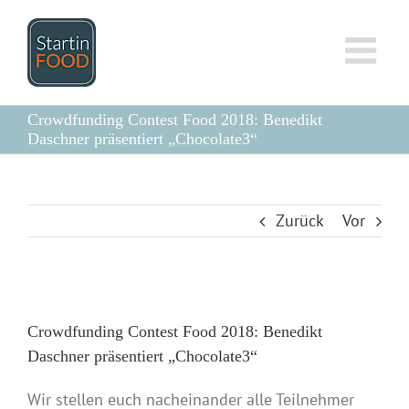
Zum
Inhalt
springen
Crowdfunding Contest Food 2018: Benedikt
Daschner präsentiert „Chocolate3“
Zurück
Vor
Zeige
grösseres
Crowdfunding Contest Food 2018: Benedikt
Bild
Daschner präsentiert „Chocolate3“
Wir stellen euch nacheinander alle Teilnehmer