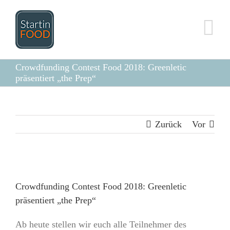
Zum
Inhalt
springen
Crowdfunding Contest Food 2018: Greenletic
präsentiert „the Prep“
Zurück
Vor
Zeige
grösseres
Crowdfunding Contest Food 2018: Greenletic
Bild
präsentiert „the Prep“
Ab heute stellen wir euch alle Teilnehmer des