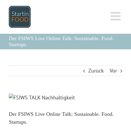
Zum
Inhalt
springen
Der FSIWS Live Online Talk: Sustainable. Food.
Startups.
Zurück
Vor
Zeige
grösseres
Bild
Der FSIWS Live Online Talk: Sustainable. Food.
Startups.