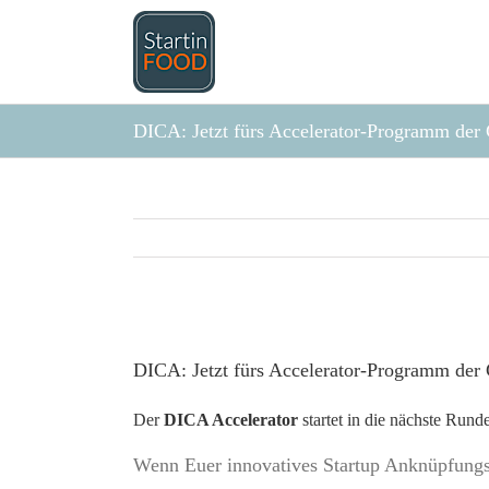
Zum
Inhalt
springen
DICA: Jetzt fürs Accelerator-Programm der 
Zeige
grösseres
DICA: Jetzt fürs Accelerator-Programm der 
Bild
Der
DICA Accelerator
startet in die nächste Rund
Wenn Euer innovatives Startup Anknüpfungsp