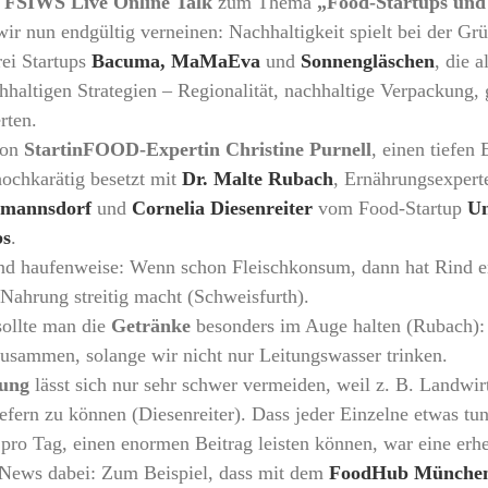
n
FSIWS Live Online Talk
zum Thema
„Food-Startups und 
ir nun endgültig verneinen: Nachhaltigkeit spielt bei der G
rei Startups
Bacuma,
MaMaEva
und
Sonnengläschen
, die a
hhaltigen Strategien – Regionalität, nachhaltige Verpackung, g
rten.
von
StartinFOOD-Expertin Christine Purnell
, einen tiefen 
hochkarätig besetzt mit
Dr. Malte Rubach
, Ernährungsexpert
rmannsdorf
und
Cornelia Diesenreiter
vom Food-Startup
Un
bs
.
end haufenweise: Wenn schon Fleischkonsum, dann hat Rind e
Nahrung streitig macht (Schweisfurth).
sollte man die
Getränke
besonders im Auge halten (Rubach): 
zusammen, solange wir nicht nur Leitungswasser trinken.
dung
lässt sich nur sehr schwer vermeiden, weil z. B. Landwi
ern zu können (Diesenreiter). Dass jeder Einzelne etwas tun
pro Tag, einen enormen Beitrag leisten können, war eine erhe
 News dabei: Zum Beispiel, dass mit dem
FoodHub Münche