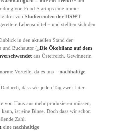
Nachhaltigkeit – nur ein Trend?“
am
ründung von Food-Startups eine immer
lle drei von
Studierenden der HSWT
erettete Lebensmittel – und stellten sich den
Einblick in den aktuellen Stand der
e und Buchautor (
„Die Ökobilanz auf dem
verschwendet
aus Österreich, Gewinnerin
norme Vorteile, da es uns –
nachhaltige
Dadurch, dass wir jeden Tag zwei Liter
rte von Haus aus mehr produzieren müssen,
 kann, ist eine Binse. Doch dass wir schon
llende Zahl.
n
eine
nachhaltige