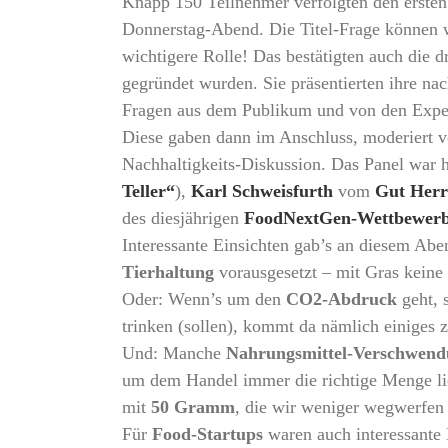
Knapp 150 Teilnehmer verfolgten den erste
Donnerstag-Abend. Die Titel-Frage können w
wichtigere Rolle! Das bestätigten auch die d
gegründet wurden. Sie präsentierten ihre nac
Fragen aus dem Publikum und von den Expe
Diese gaben dann im Anschluss, moderiert 
Nachhaltigkeits-Diskussion. Das Panel war 
Teller“
),
Karl Schweisfurth
vom
Gut Her
des diesjährigen
FoodNextGen-Wettbewer
Interessante Einsichten gab’s an diesem Ab
Tierhaltung
vorausgesetzt – mit Gras keine 
Oder: Wenn’s um den
CO2-Abdruck
geht, 
trinken (sollen), kommt da nämlich einiges 
Und: Manche
Nahrungsmittel-Verschwen
um dem Handel immer die richtige Menge lief
mit
50 Gramm
, die wir weniger wegwerfen 
Für
Food-Startups
waren auch interessante