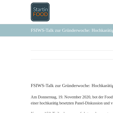
Zum
Inhalt
springen
FSIWS-Talk zur Gründerwoche: Hochkarätig 
Zeige
grösseres
FSIWS-Talk zur Gründerwoche: Hochkarätig 
Bild
Am Donnerstag, 19. November 2020, bot der
Food
einer hochkarätig besetzten Panel-Diskussion und vi