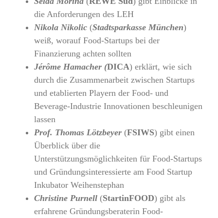
Selda Morina
(
REWE Süd
) gibt Einblicke in
die Anforderungen des LEH
Nikola Nikolic
(
Stadtsparkasse München
)
weiß, worauf Food-Startups bei der
Finanzierung achten sollten
Jérôme
Hamacher (
DICA
) erklärt, wie sich
durch die Zusammenarbeit zwischen Startups
und etablierten Playern der Food- und
Beverage-Industrie Innovationen beschleunigen
lassen
Prof. Thomas Lötzbeyer
(
FSIWS
) gibt einen
Überblick über die
Unterstützungsmöglichkeiten für Food-Startups
und Gründungsinteressierte am Food Startup
Inkubator Weihenstephan
Christine Purnell
(
StartinFOOD
) gibt als
erfahrene Gründungsberaterin Food-