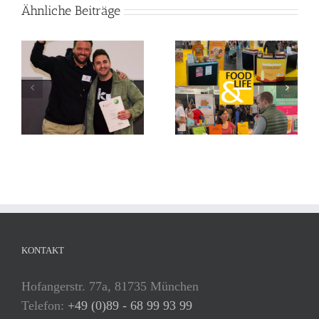
Ähnliche Beiträge
KONTAKT
Hofangerstr. 77a, 81735 München
Telefon:
+49 (0)89 - 68 99 93 99