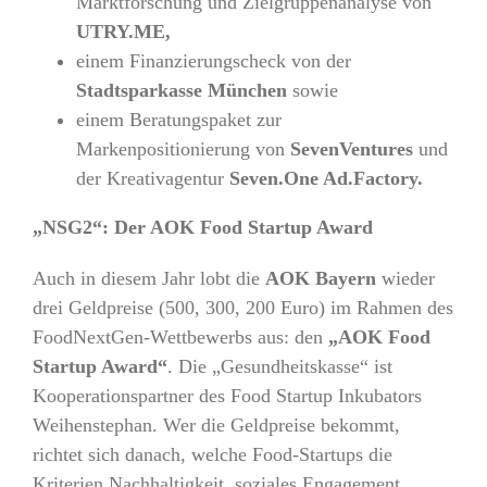
Marktforschung und Zielgruppenanalyse von
UTRY.ME,
einem Finanzierungscheck von der
Stadtsparkasse München
sowie
einem Beratungspaket zur
Markenpositionierung von
SevenVentures
und
der Kreativagentur
Seven.One Ad.Factory.
„NSG2“: Der AOK Food Startup Award
Auch in diesem Jahr lobt die
AOK Bayern
wieder
drei Geldpreise (500, 300, 200 Euro) im Rahmen des
FoodNextGen-Wettbewerbs aus: den
„AOK Food
Startup Award“
. Die „Gesundheitskasse“ ist
Kooperationspartner des Food Startup Inkubators
Weihenstephan. Wer die Geldpreise bekommt,
richtet sich danach, welche Food-Startups die
Kriterien Nachhaltigkeit, soziales Engagement,