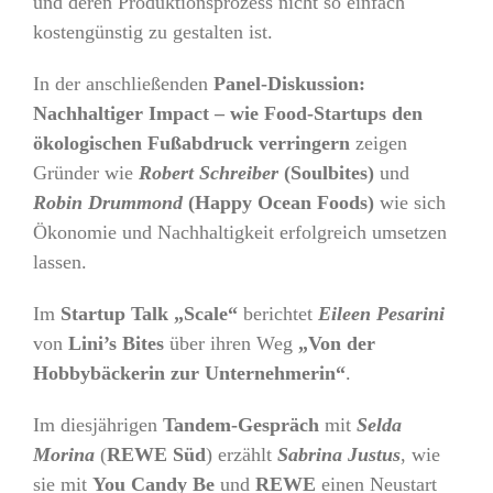
und deren Produktionsprozess nicht so einfach
kostengünstig zu gestalten ist.
In der anschließenden
Panel-Diskussion:
Nachhaltiger Impact – wie Food-Startups den
ökologischen Fußabdruck verringern
zeigen
Gründer wie
Robert Schreiber
(Soulbites)
und
Robin Drummond
(Happy Ocean Foods)
wie sich
Ökonomie und Nachhaltigkeit erfolgreich umsetzen
lassen.
Im
Startup Talk „Scale“
berichtet
Eileen Pesarini
von
Lini’s Bites
über ihren Weg
„Von der
Hobbybäckerin zur Unternehmerin“
.
Im diesjährigen
Tandem-Gespräch
mit
Selda
Morina
(
REWE Süd
) erzählt
Sabrina Justus
, wie
sie mit
You Candy Be
und
REWE
einen Neustart