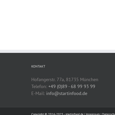
KONTAKT
Hofangerstr. 77a, 81735 München
Telefon:
+49 (0)89 - 68 99 93 99
E-Mail:
info@startinfood.de
Copyright © 2016-2025 - startinfood.de |
Impressum
|
Datensch