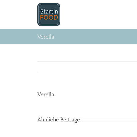
Zum
Inhalt
springen
Verella
Verella
Ähnliche Beiträge