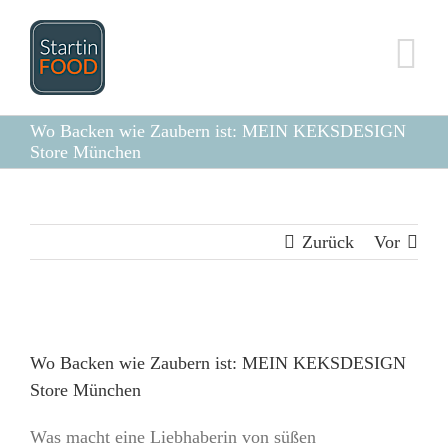
Zum
Inhalt
springen
Wo Backen wie Zaubern ist: MEIN KEKSDESIGN
Store München
Zurück
Vor
Zeige
grösseres
Wo Backen wie Zaubern ist: MEIN KEKSDESIGN
Bild
Store München
Was macht eine Liebhaberin von süßen